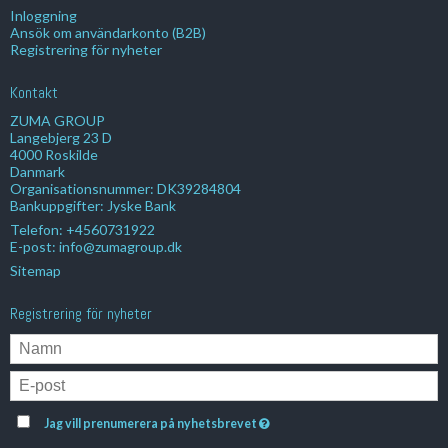
Inloggning
Ansök om användarkonto (B2B)
Registrering för nyheter
Kontakt
ZUMA GROUP
Langebjerg 23 D
4000 Roskilde
Danmark
Organisationsnummer: DK39284804
Bankuppgifter: Jyske Bank
Telefon:
+4560731922
E-post
:
info@zumagroup.dk
Sitemap
Registrering för nyheter
Jag vill prenumerera på nyhetsbrevet