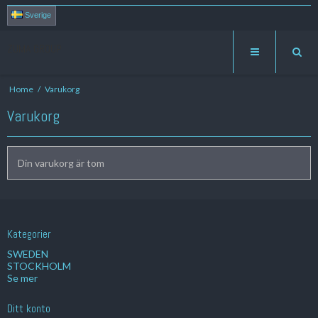
Sverige
ZUMA GROUP
Home
/
Varukorg
Varukorg
Din varukorg är tom
Kategorier
SWEDEN
STOCKHOLM
Se mer
Ditt konto