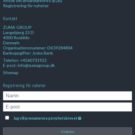
Ansök om användarkonto (B2B)
Registrering för nyheter
Kontakt
ZUMA GROUP
Langebjerg 23 D
4000 Roskilde
Danmark
Organisationsnummer: DK39284804
Bankuppgifter: Jyske Bank
Telefon:
+4560731922
E-post
:
info@zumagroup.dk
Sitemap
Registrering för nyheter
Jag vill prenumerera på nyhetsbrevet
Godkänn