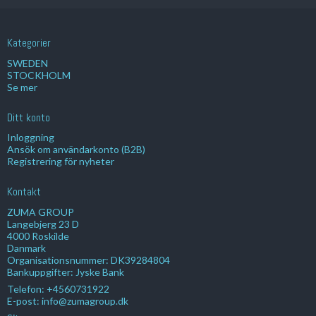
Kategorier
SWEDEN
STOCKHOLM
Se mer
Ditt konto
Inloggning
Ansök om användarkonto (B2B)
Registrering för nyheter
Kontakt
ZUMA GROUP
Langebjerg 23 D
4000 Roskilde
Danmark
Organisationsnummer: DK39284804
Bankuppgifter: Jyske Bank
Telefon:
+4560731922
E-post
:
info@zumagroup.dk