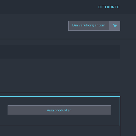
DITT KONTO
Din varukorg är tom
Visa produkten