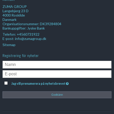
ZUMA GROUP
Langebjerg 23 D
4000 Roskilde
Danmark
Organisationsnummer: DK39284804
Bankuppgifter: Jyske Bank
Telefon:
+4560731922
E-post
:
info@zumagroup.dk
Sitemap
Registrering för nyheter
Jag vill prenumerera på nyhetsbrevet
Godkänn